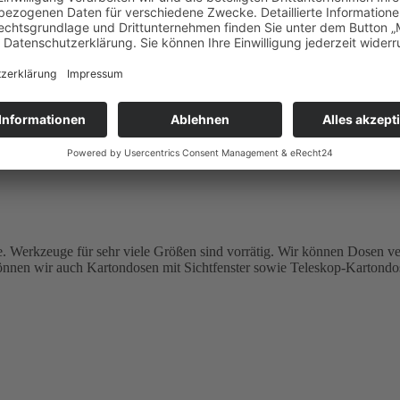
se. Werkzeuge für sehr viele Größen sind vorrätig. Wir können Dosen v
önnen wir auch Kartondosen mit Sichtfenster sowie Teleskop-Kartondos