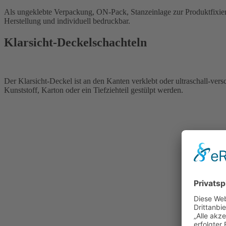
Als ungeklebte Verpackung, ON-Pack, Stanzeinlage zur Produktfixierung, Sockel für einen Höhenausgleich, Sichtfenster oder ungeklebte Deckel der Stanzzuschnitt ist universell einsetzbar,
Herstellung und individuell bedruckbar.
Klarsicht-Deckelschachteln
Der Klarsicht-Deckel ist an den Kanten verklebt oder ultraschall-ver
Kunststoff, Karton oder ein Tiefziehteil gestülpt werden.