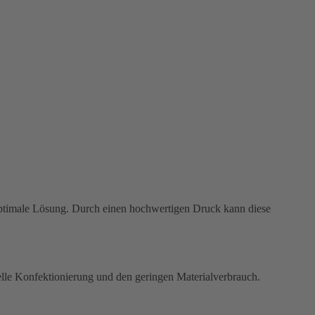
kung ist mit Ihren eleganten Rundungen eine optisch interessante Variante. Die Kissenverpackung punktet durch eine schnelle Konfektionierung und den geringen Materialverbrauch.