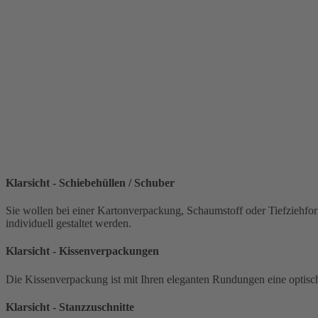
Klarsicht - Schiebehüllen / Schuber
Sie wollen bei einer Kartonverpackung, Schaumstoff oder Tiefziehformteile Ihr Produkt sichtbar darstellen? Dann ist eine Schiebehülle die optimale Lösung. Durch einen hochwertigen Druck kann diese
individuell gestaltet werden.
Klarsicht - Kissenverpackungen
Klarsicht - Stanzzuschnitte